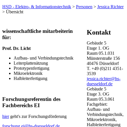
HSD - Elektro- & Informationstechnik
>
Personen
>
Jessica Richter
> Übersicht
​​​​​​wissenschaftliche mitarbeiterin
Kontakt
für:
Gebäude
5
Etage
1. OG
​Prof. Dr. Licht
Raum
05.1.031
Aufbau- und Verbindungstechnik
Münsterstraße
156
Leiterplattenätzung
40476
Düsseldorf
Prototypenfertigung
T.
+49 (0)211 4351-
Mikroelektronik​​​
3539
Halbleiterfertigung
jessica.richter@hs-
duesseldorf.de
Gebäude
5
Etage
3. OG
Forschungsreferentin des
Raum
05.3.061
Fachgebiet:
Fachbereichs EI
Aufbau- und
Verbindungstechnik,
hier
geht's zur Forschungsförderung
Mikroelektronik,
Halbleiterfertigung
forschung.ei@hs-duesseldorf.de