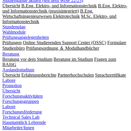
Studiengänge aktuell (seit dem WiSe 22/23)
Übersicht
B.Eng. Elektro- und Informationstechnik
B.Eng. Elektro-
und Informationstechnik (praxisintegriert)
B.Eng.
Wirtschaftsingenieurwesen Elektrotechnik
M.Sc. Elektro- und
Informationstechnik
Stundenplan
Wahlmodule
Prüfungsangelegenheiten
Prüfungen
Online Studierenden Support Center (OSSC)
Formulare
Studienbüro
Prüfungsordnung ＆ Modulhandbücher
Beratung
Beratung vor dem Studium
Beratung im Studium
Fragen zum
BAföG
Auslandsstudium
Übersicht
Erfahrungsberichte
Partnerhochschulen
Sprachzertifikate
Labore
Promotion
Übersicht
Forschungsaktivitäten
Forschungsgruppen
Labore
Forschungsförderung
Technical Sales Lab
Hauptamtlich Lehrende
Mitarbeiter/Innen