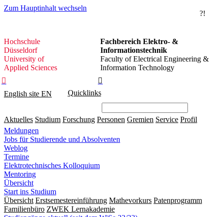
Zum Hauptinhalt wechseln
?!
Hochschule
Hochschule
Fachbereich Elektro- &
Düsseldorf
Düsseldorf
Informationstechnik
University of
Faculty of Electrical Engineering &
Applied Sciences
Information Technology


Quicklinks
English site
EN
Aktuelles
Studium
Forschung
Personen
Gremien
Service
Profil
Meldungen
Jobs für Studierende und Absolventen
Weblog
Termine
Elektrotechnisches Kolloquium
Mentoring
Übersicht
Start ins Studium
Übersicht
Erstsemestereinführung
Mathevorkurs
Patenprogramm
Familienbüro
ZWEK Lernakademie