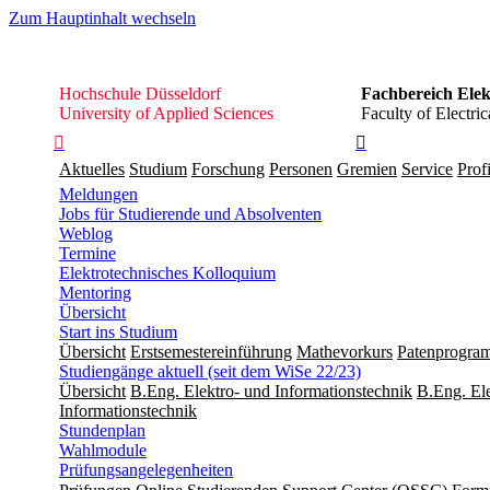
Zum Hauptinhalt wechseln
Hochschule
Hochschule Düsseldorf
Fachbereich Elek
Düsseldorf
University of Applied Sciences
Faculty of Electr


Aktuelles
Studium
Forschung
Personen
Gremien
Service
Profi
Meldungen
Jobs für Studierende und Absolventen
Weblog
Termine
Elektrotechnisches Kolloquium
Mentoring
Übersicht
Start ins Studium
Übersicht
Erstsemestereinführung
Mathevorkurs
Patenprogra
Studiengänge aktuell (seit dem WiSe 22/23)
Übersicht
B.Eng. Elektro- und Informationstechnik
B.Eng. Ele
Informationstechnik
Stundenplan
Wahlmodule
Prüfungsangelegenheiten