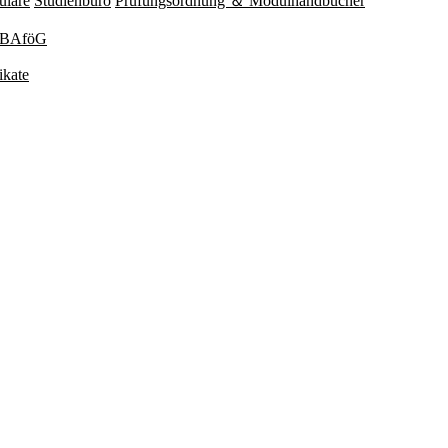
ulare
Studienbüro
Prüfungsordnung ＆ Modulhandbücher
 BAföG
ikate