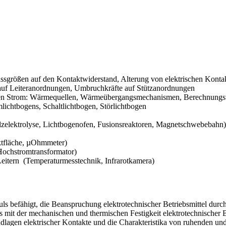
lussgrößen auf den Kontaktwiderstand, Alterung von elektrischen Kont
auf Leiteranordnungen, Umbruchkräfte auf Stützanordnungen
schen Strom: Wärmequellen, Wärmeübergangsmechanismen, Berechnungs
lichtbogens, Schaltlichtbogen, Störlichtbogen
elektrolyse, Lichtbogenofen, Fusionsreaktoren, Magnetschwebebahn)
aktfläche, µOhmmeter)
Hochstromtransformator)
eitern (Temperaturmesstechnik, Infrarotkamera)
 befähigt, die Beanspruchung elektrotechnischer Betriebsmittel durch d
mit der mechanischen und thermischen Festigkeit elektrotechnischer Be
dlagen elektrischer Kontakte und die Charakteristika von ruhenden un