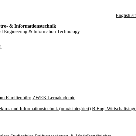
English sit
tro- & Informationstechnik
ical Engineering & Information Technology
l
mm Familienbüro
ZWEK Lernakademie
ktro- und Informationstechnik (praxisintegriert)
B.Eng. Wirtschaftsing