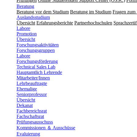
Prüfungen
Online Studierenden Support Center (OSSC)
Form
Beratung
Beratung vor dem Studium
Beratung im Studium
Fragen zum
Auslandsstudium
Übersicht
Erfahrungsberichte
Partnerhochschulen
Sprachzertif
Labore
Promotion
Übersicht
Forschungsaktivitäten
Forschungsgruppen
Labore
Forschungsförderung
Technical Sales Lab
Hauptamtlich Lehrende
Mitarbeiter/Innen
Lehrbeauftragte
Ehemalige
Seniorprofessor
Übersicht
Dekanat
Fachbereichsrat
Fachschaftsrat
Prüfungsausschuss
Kommissionen ＆ Ausschüsse
Evaluierung