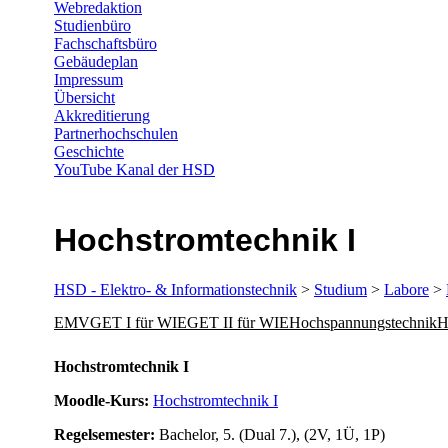
Webredaktion
Studienbüro
Fachschaftsbüro
Gebäudeplan
Impressum
Übersicht
Akkreditierung
Partnerhochschulen
Geschichte
YouTube Kanal der HSD
Hochstromtechnik I
HSD - Elektro- & Informationstechnik
>
Studium
>
Labore
>
EMV
GET I für WIE
GET II für WIE
Hochspannungstechnik
H
​​​Hochstromtechnik​ I
Moodle​-Kurs:
Hochstromtechnik I​
Regelsemester:
Bachelor, 5. (Dual 7.), (2V, 1Ü, 1P)