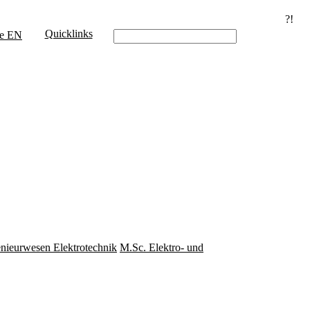
?!
Quicklinks
e
EN
enieurwesen Elektrotechnik
M.Sc. Elektro- und