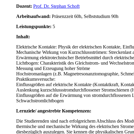
Dozent:
Prof. Dr. Stephan Sch​oft
Arbeitsaufwand:
Präsenzzeit 60h, Selbststudium 90h
Leistungspunkte:
5
Inhalt:
Elektrische Kontakte: Physik der elektrischen Kontakte, Einf
Mechanische Wirkung von Kurzschlussströmen: Streckenlast 
Erwärmung elektrotechnischer Betriebsmittel durch elektri
Lichtbogen: Charakteristik des Gleichstrom- und Wechselstrom
Messung und Erzeugung hoher Ströme
Hochstromanlagen (z.B. Magnetresonanztomographie, Schmelz
Praktikumsversuche:​
Einflussgrößen auf elektrische Kontakte (Kontaktkraft, Kont
Auslenkung kurzschlussstromdurchflossener Stromschienen (
Einflussgrößen auf die Erwärmung von stromdurchflossenen L
Schwachstromlichtbogen
Lernziele/ angestrebte Kompetenzen:
Die Studierenden sind nach erfolgreichem Abschluss des Moduls
thermische und mechanische Wirkung des elektrischen Stromes 
diesbezüglich auszulegen. Sie kennen die physikalischen Grun