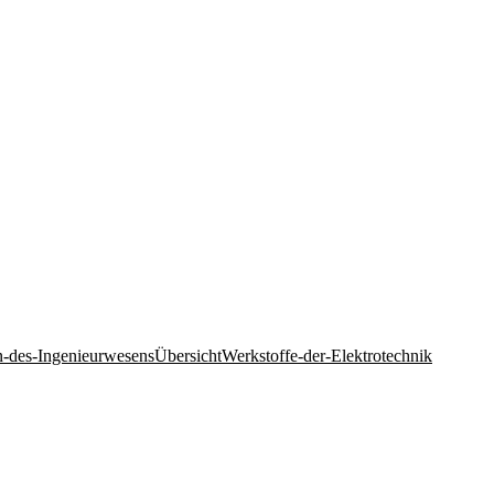
-des-Ingenieurwesens
Übersicht
Werkstoffe-der-Elektrotechnik